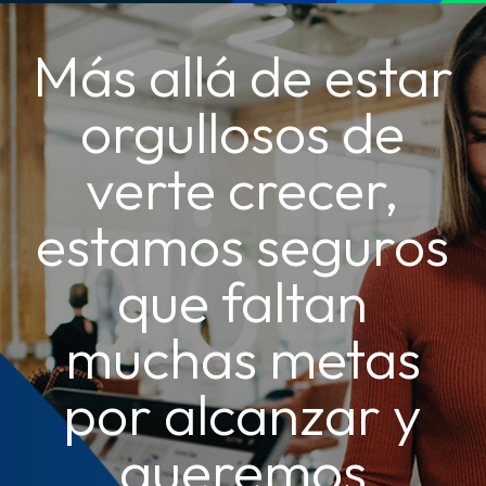
Más allá de estar
orgullosos de
verte crecer,
estamos seguros
que faltan
muchas metas
por alcanzar y
queremos