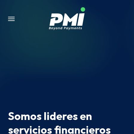
Skip
to
Menu
main
content
Somos lideres en
servicios financieros